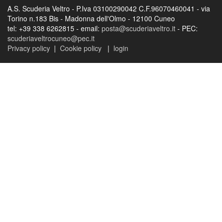
A.S. Scuderia Veltro - P.Iva 03100290042 C.F.96070460041 - via
Torino n.183 Bis - Madonna dell'Olmo - 12100 Cuneo
tel: +39 338 6262815
-
email:
posta@scuderiaveltro.it
-
PEC:
scuderiaveltrocuneo@pec.it
Privacy policy
|
Cookie policy
|
login