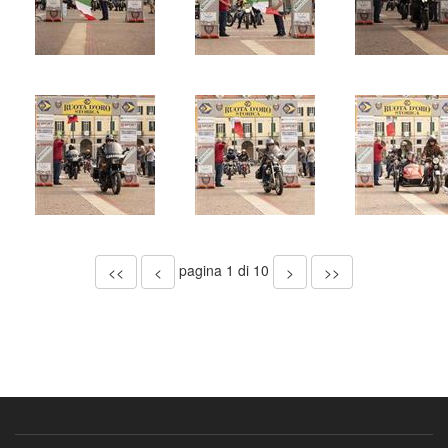
pagina
1
di
10
<<
<
>
>>