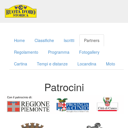
Toggl
naviga
Home
Classifiche
Iscritti
Partners
Regolamento
Programma
Fotogallery
Cartina
Tempi e distanze
Locandina
Moto
Patrocini